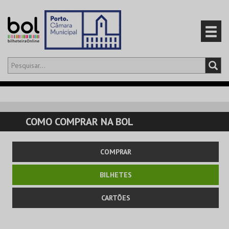
Olá,
iniciar sessão
PT
0
CARRINHO
COMO COMPRAR NA BOL
EVENTOS
COMPRAR
CARTÕES
BILHETES
PRODUTOS
CARTÕES