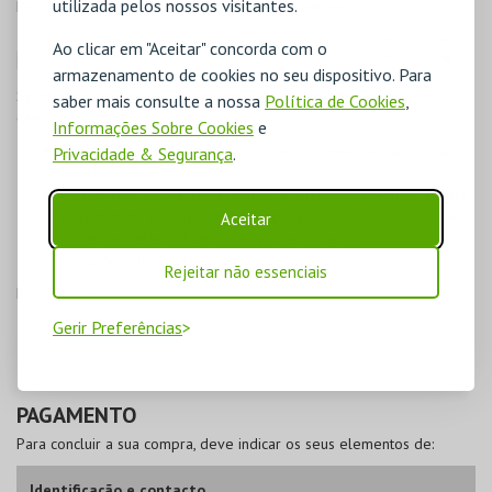
utilizada pelos nossos visitantes.
Por defeito, é assinalado o tipo de bilhete Inteiro.
Ao clicar em "Aceitar" concorda com o
armazenamento de cookies no seu dispositivo. Para
Se pretende
comprar com desconto, trocar vouchers ou passes
,
saber mais consulte a nossa
Política de Cookies
,
deverá proceder da seguinte forma:
Informações Sobre Cookies
e
Desconto
- Escolher o desconto correspondente para cada
Privacidade & Segurança
.
bilhete;
Cartão/Voucher/Passe
- Escolher o cartão/voucher/passe para
cada bilhete, carregar no botão para aplicar as alterações e
Aceitar
posteriormente indicar o código de barras do
cartão/voucher/passe.
Rejeitar não essenciais
Pressione
Seguinte
para avançar para o próximo passo.
Gerir Preferências
PAGAMENTO
Para concluir a sua compra, deve indicar os seus elementos de:
Identificação e contacto